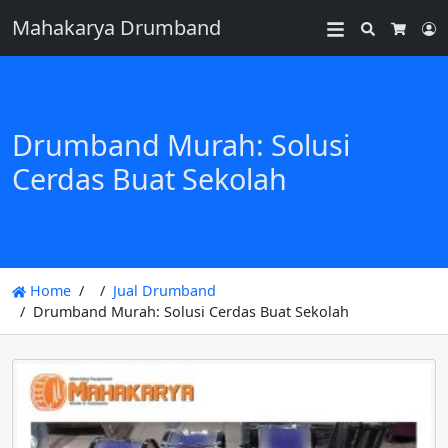
Mahakarya Drumband
Search
L
Cart
Drumband Murah: Solusi
Cerdas Buat Sekolah
Home
Jual Drumband
Drumband Murah: Solusi Cerdas Buat Sekolah