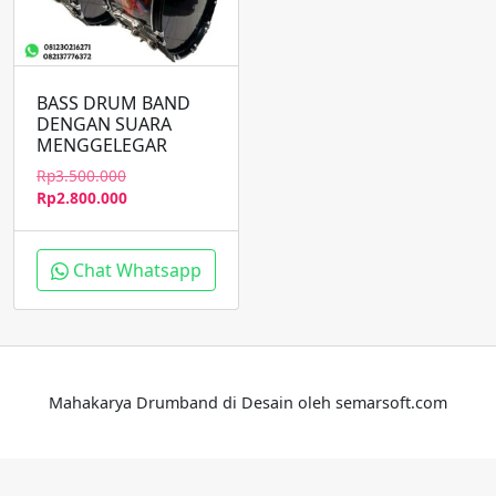
BASS DRUM BAND
DENGAN SUARA
MENGGELEGAR
Harga
Rp
3.500.000
aslinya
Harga
Rp
2.800.000
adalah:
saat
Rp3.500.000.
ini
adalah:
Chat Whatsapp
Rp2.800.000.
Mahakarya Drumband di Desain oleh semarsoft.com