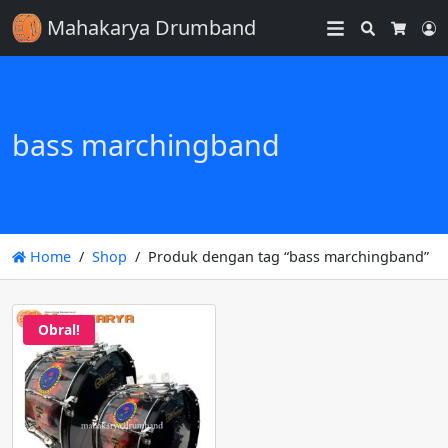
Mahakarya Drumband
Search
L
Cart
bass marchingband
Home
Shop
Produk dengan tag “bass marchingband”
Obral!