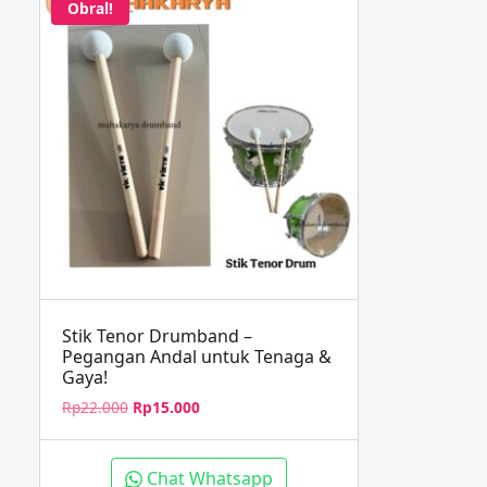
Obral!
Stik Tenor Drumband –
Pegangan Andal untuk Tenaga &
Gaya!
Harga
Harga
Rp
22.000
Rp
15.000
aslinya
saat
adalah:
ini
Rp22.000.
adalah:
Chat Whatsapp