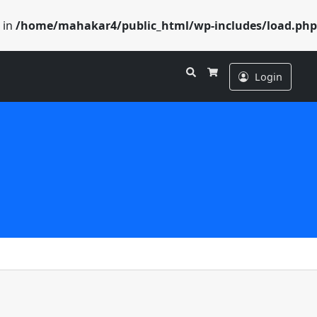
 in
/home/mahakar4/public_html/wp-includes/load.php
Search
Login
Cart