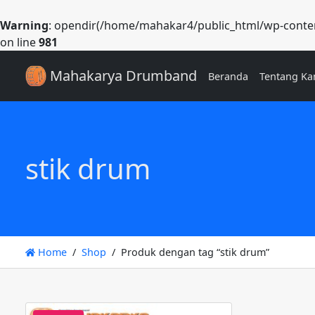
Warning
: opendir(/home/mahakar4/public_html/wp-content
on line
981
Mahakarya Drumband
Beranda
Tentang Ka
stik drum
Home
Shop
Produk dengan tag “stik drum”