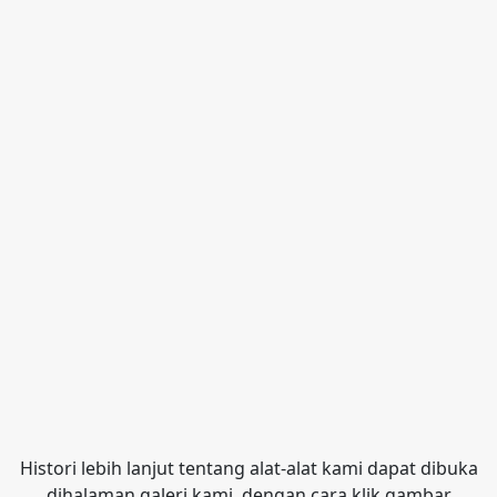
Histori lebih lanjut tentang alat-alat kami dapat dibuka
dihalaman galeri kami, dengan cara klik gambar