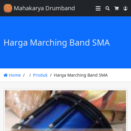
Mahakarya Drumband
Search
L
Cart
Harga Marching Band SMA
Home
Produk
Harga Marching Band SMA