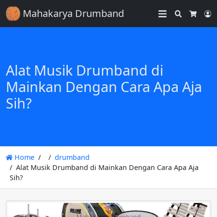
Mahakarya Drumband
Search
L
Cart
Alat Musik Drumband di
Mainkan Dengan Cara Apa Aja
Sih?
Home
drumband
Alat Musik Drumband di Mainkan Dengan Cara Apa Aja
Sih?