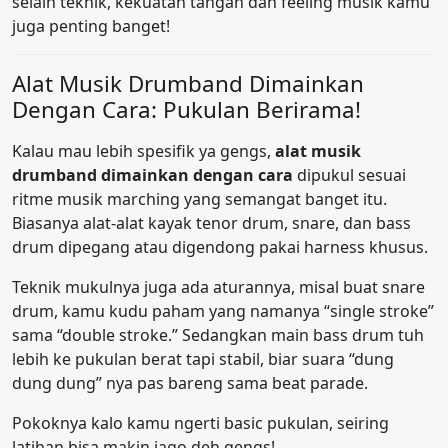
selain teknik, kekuatan tangan dan feeling musik kamu
juga penting banget!
Alat Musik Drumband Dimainkan
Dengan Cara: Pukulan Berirama!
Kalau mau lebih spesifik ya gengs,
alat musik
drumband dimainkan dengan cara
dipukul sesuai
ritme musik marching yang semangat banget itu.
Biasanya alat-alat kayak tenor drum, snare, dan bass
drum dipegang atau digendong pakai harness khusus.
Teknik mukulnya juga ada aturannya, misal buat snare
drum, kamu kudu paham yang namanya “single stroke”
sama “double stroke.” Sedangkan main bass drum tuh
lebih ke pukulan berat tapi stabil, biar suara “dung
dung dung” nya pas bareng sama beat parade.
Pokoknya kalo kamu ngerti basic pukulan, seiring
latihan bisa makin jago deh gengs!