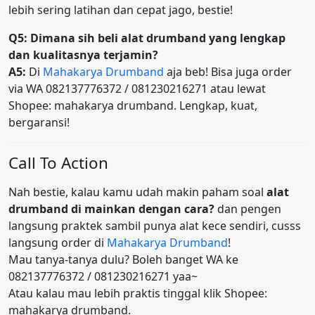
lebih sering latihan dan cepat jago, bestie!
Q5: Dimana sih beli alat drumband yang lengkap
dan kualitasnya terjamin?
A5:
Di
Mahakarya Drumband
aja beb! Bisa juga order
via WA 082137776372 / 081230216271 atau lewat
Shopee: mahakarya drumband. Lengkap, kuat,
bergaransi!
Call To Action
Nah bestie, kalau kamu udah makin paham soal
alat
drumband di mainkan dengan cara?
dan pengen
langsung praktek sambil punya alat kece sendiri, cusss
langsung order di
Mahakarya Drumband
!
Mau tanya-tanya dulu? Boleh banget WA ke
082137776372 / 081230216271 yaa~
Atau kalau mau lebih praktis tinggal klik Shopee:
mahakarya drumband.