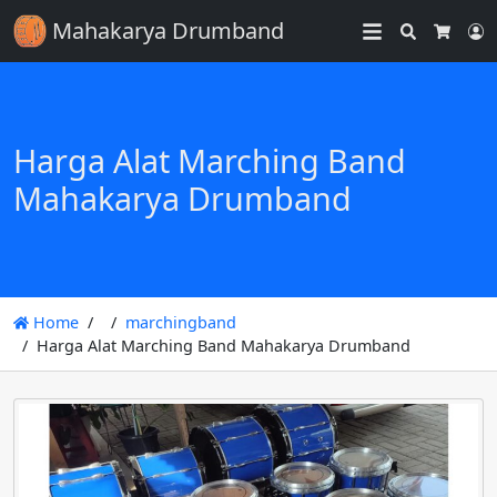
Mahakarya Drumband
Search
L
Cart
Harga Alat Marching Band
Mahakarya Drumband
Home
marchingband
Harga Alat Marching Band Mahakarya Drumband