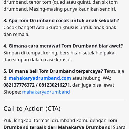
drumband, tenor tom (quad atau quint), dan six tom
drumband. Masing-masing punya keunikan sendiri.
3. Apa Tom Drumband cocok untuk anak sekolah?
Cocok banget! Ada ukuran khusus untuk anak-anak
dan remaja.
4. Gimana cara merawat Tom Drumband biar awet?
Simpan di tempat kering, bersihkan setelah dipakai,
dan simpan dalam case khusus.
5. Di mana beli Tom Drumband terpercaya?
Tentu aja
di
mahakaryadrumband.com
atau hubungi WA:
082137776372 / 081230216271
, dan juga bisa lewat
Shopee:
mahakaryadrumband
Call to Action (CTA)
Yuk, lengkapi formasi drumband kamu dengan
Tom
Drumband terbaik dari Mahakarya Drumband
! Suara