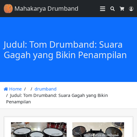
Mahakarya Drumband
Search
L
Cart
Judul: Tom Drumband: Suara
Gagah yang Bikin Penampilan
Home
drumband
Judul: Tom Drumband: Suara Gagah yang Bikin
Penampilan