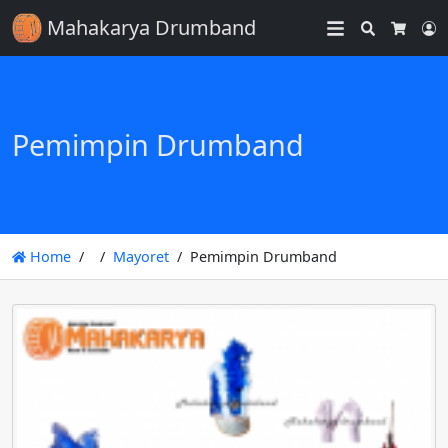
Mahakarya Drumband
Search
L
Cart
Pemimpin Drumband
Home
Mayoret
Pemimpin Drumband