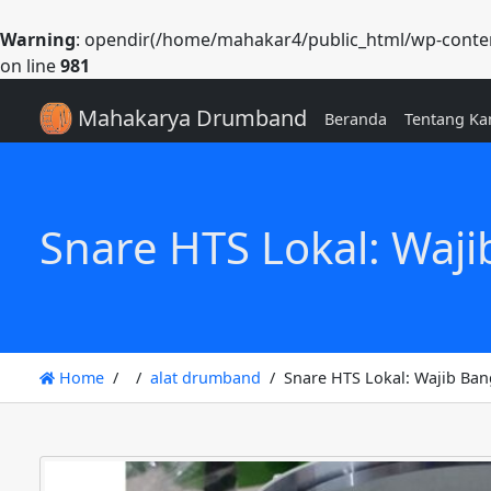
Warning
: opendir(/home/mahakar4/public_html/wp-content
on line
981
Mahakarya Drumband
Beranda
Tentang Ka
Snare HTS Lokal: Waj
Home
alat drumband
Snare HTS Lokal: Wajib Ba