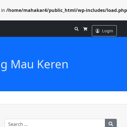
 in
/home/mahakar4/public_html/wp-includes/load.php
Search
Login
Cart
ng Mau Keren