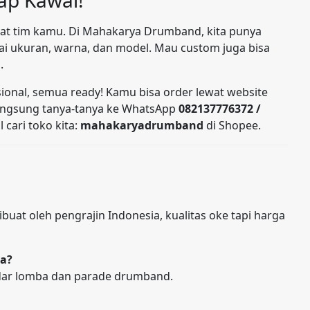
at tim kamu. Di Mahakarya Drumband, kita punya
ai ukuran, warna, dan model. Mau custom juga bisa
.
sional, semua ready! Kamu bisa order lewat website
angsung tanya-tanya ke WhatsApp
082137776372 /
 cari toko kita:
mahakaryadrumband
di Shopee.
uat oleh pengrajin Indonesia, kualitas oke tapi harga
ba?
ndar lomba dan parade drumband.