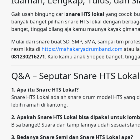
Gak usah bingung cari
snare HTS lokal
yang cocok bu
banyak banget pilihan snare HTS lokal dengan berbag
banget, tinggal bilang aja kamu maunya kayak gimana
Mulai dari snare buat SD, SMP, SMA, sampai tim profe
resmi kita di
https://mahakaryadrumband.com
atau l
081230216271
. Kalo kamu anak Shopee banget, tinggal
Q&A – Seputar Snare HTS Lokal
1. Apa itu Snare HTS Lokal?
Snare HTS Lokal adalah snare drum model HTS yang dib
lebih ramah di kantong.
2. Apakah Snare HTS Lokal bisa dipakai untuk lom
Bisa banget! Suara dan tampilannya udah sesuai sta
3. Bedanya Snare Semi dan Snare HTS Lokal apa?